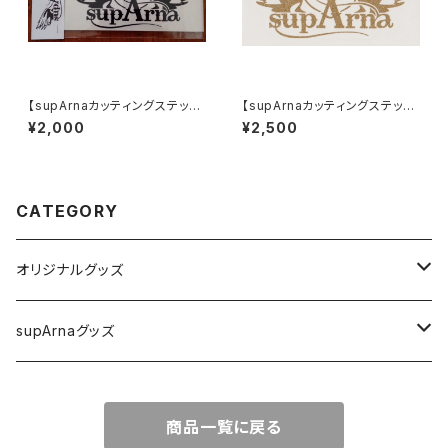
【supArnaカッティングステッカ
【supArnaカッティングステッカ
ー(黒)】
ー(ラメ)】
¥2,000
¥2,500
CATEGORY
オリジナルグッズ
Ｔシャツ
supArnaグッズ
カレンダー
Ｔシャツ
商品一覧に戻る