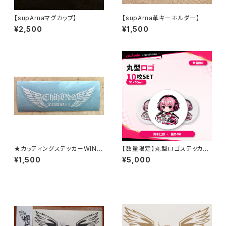
【supArnaマグカップ】
【supArna革キーホルダー】
¥2,500
¥1,500
★カッティングステッカーWING
【数量限定】丸型ロゴステッカー
★白
豪華10枚セット｜chihodaオリ
¥1,500
¥5,000
ジナル｜防水・屋外OK