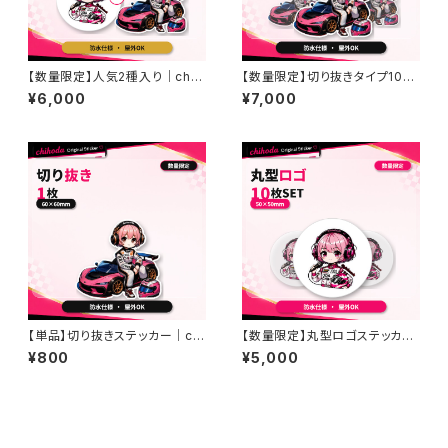
【数量限定】人気2種入り｜chih
【数量限定】切り抜きタイプ10枚
odaオリジナルステッカー豪華1
セット｜chihodaオリジナルス
¥6,000
¥7,000
0枚セット｜車・バイク・PCにも
テッカー｜車・バイクにも◎
◎
【単品】切り抜きステッカー｜chi
【数量限定】丸型ロゴステッカー
hodaオリジナル｜防水・屋外O
豪華10枚セット｜chihodaオリ
¥800
¥5,000
K
ジナル｜防水・屋外OK