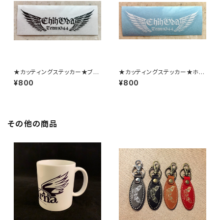
★カッティングステッカー★ブラ
★カッティングステッカー★ホワ
ック小
イト小
¥800
¥800
その他の商品