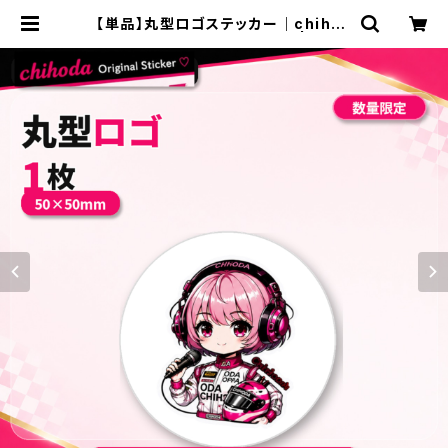
【単品】丸型ロゴステッカー｜chihod
aオリジナル｜防水・屋外OK | SHO
P-C｜織田千穂 公式オンラインショ
ップ