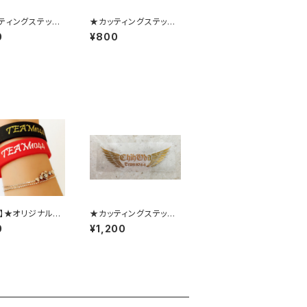
ティングステッカ
★カッティングステッカ
ラック小
ー★ホワイト小
0
¥800
!】★オリジナルシ
★カッティングステッカ
バンド★800円
ー★ミラーGOLD小
0
¥1,200
0円