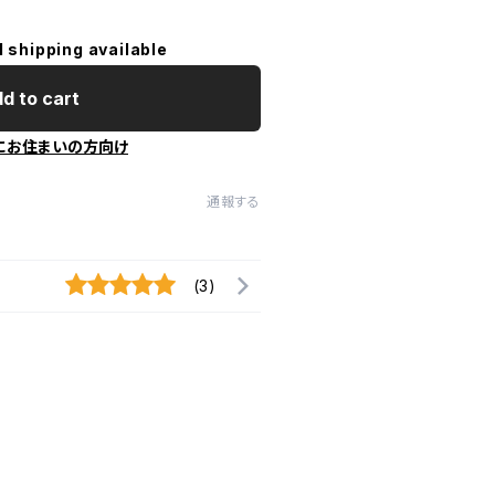
l shipping available
d to cart
にお住まいの方向け
通報する
(3)