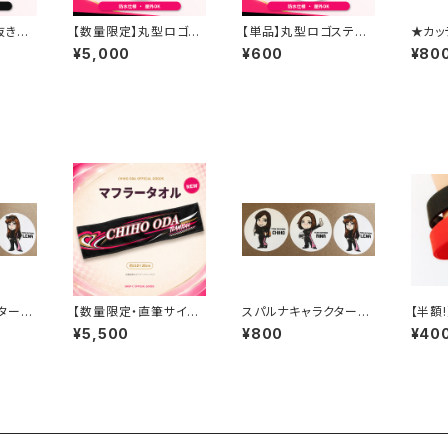
抜きタ
【数量限定】丸型ロゴス
【単品】丸型ロゴステッ
★カッ
hiho
テッカー豪華10枚セット
カー｜chihodaオリジ
ー★ブ
¥5,000
¥600
¥80
テッカ
｜chihodaオリジナル
ナル｜防水・屋外OK
も◎
｜防水・屋外OK
タース
【数量限定・直筆サイン
スパルナキャラクタース
【半額
特典付き】CHIHO OD
テッカー大(白)
リコン
¥5,500
¥800
¥40
A TEAM1044 マフラ
→40
ータオル