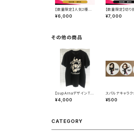
【数量限定】人気2種入
【数量限定】切り
り｜chihodaオリジナ
イプ10枚セット｜c
¥6,000
¥7,000
ルステッカー豪華10枚
daオリジナルス
セット｜車・バイク・PC
ー｜車・バイクに
にも◎
その他の商品
【supArnaデザインTシ
スパルナキャラク
ャツ】
テッカー小(白)
¥4,000
¥500
CATEGORY