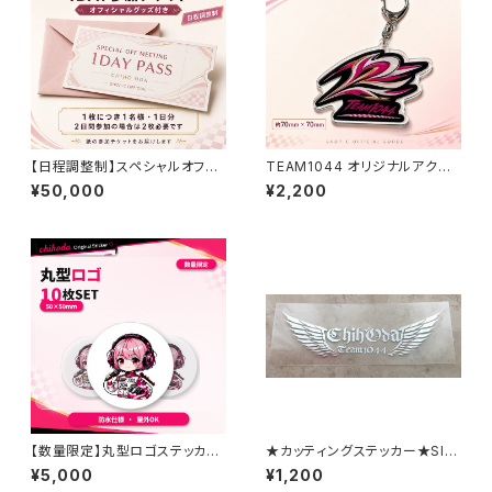
【日程調整制】スペシャルオフ会
TEAM1044 オリジナルアクリ
1DAY参加チケット｜オフィシャ
ルキーホルダー｜約70mm×7
¥50,000
¥2,200
ルグッズ付き
0mm
【数量限定】丸型ロゴステッカー
★カッティングステッカー★SIL
豪華10枚セット｜chihodaオリ
VER小
¥5,000
¥1,200
ジナル｜防水・屋外OK