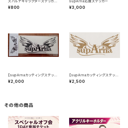
スパルナキャラクターステッカー
supArna応援ステッカー
大(白)
¥800
¥3,000
【supArnaカッティングステッカ
【supArnaカッティングステッカ
ー(黒)】
ー(ラメ)】
¥2,000
¥2,500
その他の商品