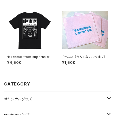
★TeamB from supArna trib
【そんな拭き方しないでタオル】
e Tシャツ(単品)★全４色
¥4,500
¥1,500
CATEGORY
オリジナルグッズ
Ｔシャツ
supArnaグッズ