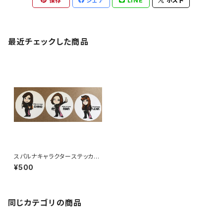
保存
シェア
LINE
ポスト
最近チェックした商品
スパルナキャラクターステッカー
小(白)
¥500
同じカテゴリの商品