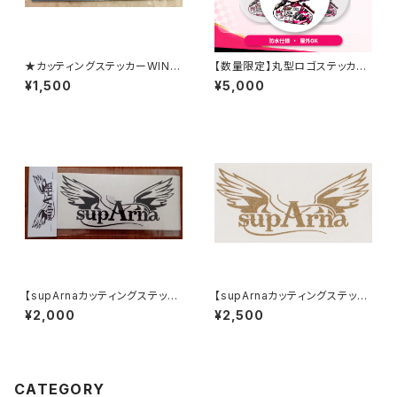
★カッティングステッカーWING
【数量限定】丸型ロゴステッカー
★白
豪華10枚セット｜chihodaオリ
¥1,500
¥5,000
ジナル｜防水・屋外OK
【supArnaカッティングステッカ
【supArnaカッティングステッカ
ー(黒)】
ー(ラメ)】
¥2,000
¥2,500
CATEGORY