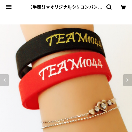
【半額!】★オリジナルシリコンバンド
★800円→400円 | SHOP-C｜織
田千穂 公式オンラインショップ