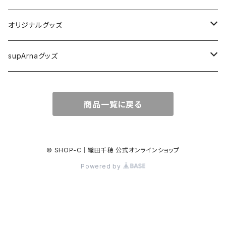
オリジナルグッズ
Ｔシャツ
supArnaグッズ
カレンダー
Ｔシャツ
商品一覧に戻る
ステッカー
ステッカー
その他
その他
© SHOP-C｜織田千穂 公式オンラインショップ
Powered by
タオル