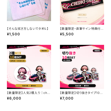
【そんな拭き方しないでタオル】
【数量限定・直筆サイン特典付
き】CHIHO ODA TEAM1044
¥1,500
¥5,500
マフラータオル
【数量限定】人気2種入り｜chih
【数量限定】切り抜きタイプ10枚
odaオリジナルステッカー豪華1
セット｜chihodaオリジナルス
¥6,000
¥7,000
0枚セット｜車・バイク・PCにも
テッカー｜車・バイクにも◎
◎