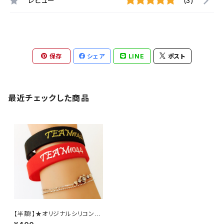
レビュー
(3)
保存
シェア
LINE
ポスト
最近チェックした商品
【半額!】★オリジナルシリコンバ
ンド★800円→400円