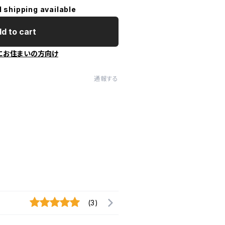
l shipping available
d to cart
にお住まいの方向け
通報する
(3)