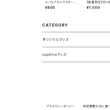
スパルナキャラクタース
【数量限定】切り
テッカー大(黒)
イプ10枚セット｜c
¥800
¥7,000
daオリジナルス
ー｜車・バイクに
CATEGORY
オリジナルグッズ
Ｔシャツ
supArnaグッズ
カレンダー
Ｔシャツ
ステッカー
ステッカー
その他
その他
プライバシーポリシー
特定商取引法に基