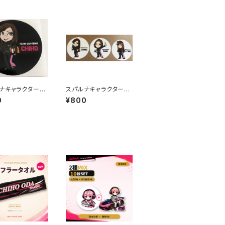
ナキャラクタース
スパルナキャラクタース
ー大(黒)
テッカー大(白)
0
¥800