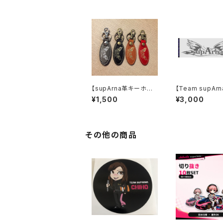
【supArna革キーホル
【Team supAr
ダー】
スポーツタオル】
¥1,500
¥3,000
その他の商品