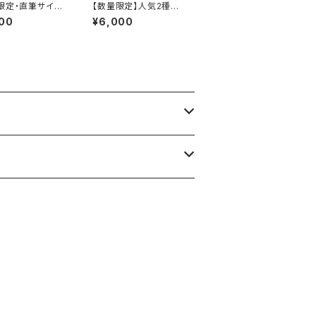
限定・直筆サイン
【数量限定】人気2種入
き】CHIHO OD
り｜chihodaオリジナ
00
¥6,000
AM1044 マフラ
ルステッカー豪華10枚
ル
セット｜車・バイク・PC
にも◎