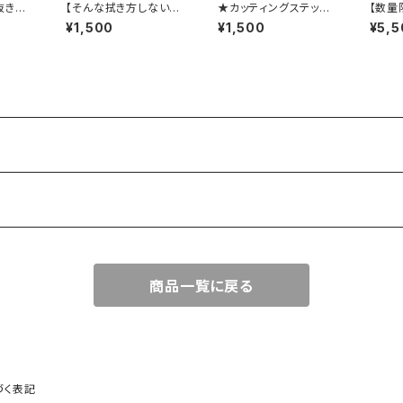
抜きタ
【そんな拭き方しないで
★カッティングステッカ
【数量
hiho
タオル】
ーWING★白
特典付
¥1,500
¥1,500
¥5,5
テッカ
A TE
も◎
ータオ
商品一覧に戻る
づく表記