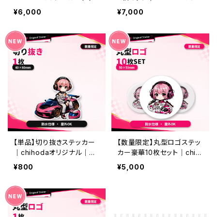
カー豪華10枚セット｜車・バ
ナルステッカー｜車・バイク
¥6,000
¥7,000
イク・PCにも◎
にも◎
【単品】切り抜きステッカー
【数量限定】丸型ロゴステッ
｜chihodaオリジナル｜防
カー豪華10枚セット｜chih
水・屋外OK
odaオリジナル｜防水・屋
¥800
¥5,000
外OK