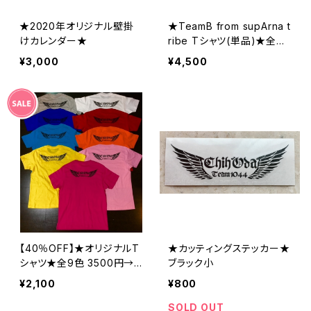
★2020年オリジナル壁掛
★TeamB from supArna t
けカレンダー★
ribe Tシャツ(単品)★全４
色
¥3,000
¥4,500
【40％OFF】★オリジナルT
★カッティングステッカー★
シャツ★全9色 3500円→2
ブラック小
100円
¥2,100
¥800
SOLD OUT